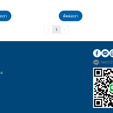
่อเรา
ติดต่อเรา
1
twn12
าง