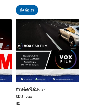
ติดต่อเรา
ร้านติดฟิล์มvox
SKU : vox
฿0