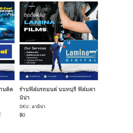
้านติด
ร้านฟิล์มรถยนต์ นนทบุรี ฟิล์มลา
มิน่า
SKU : ลามิน่า
์
฿0