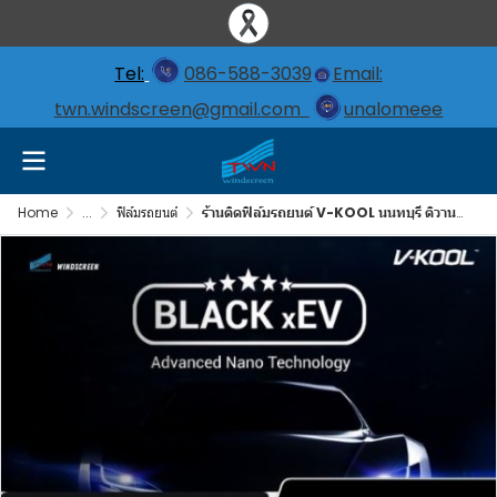
Tel:
086-588-3039
Email:
twn.windscreen@gmail.com
unalomeee
Home
...
ฟิล์มรถยนต์
ร้านติดฟิล์มรถยนต์ V-KOOL นนทบุรี ติวานน์ ปากเกร็ด