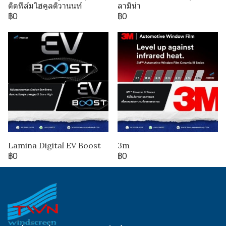
ติดฟิล์มไฮคูลติวานนท์
ลามิน่า
฿0
฿0
Lamina Digital EV Boost
3m
฿0
฿0