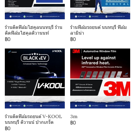
ร้านติดฟิล์มไฮคูลนนทบุรี ร้าน
ร้านฟิล์มรถยนต์ นนทบุรี ฟิล์ม
ติดฟิล์มไฮคูลติวานนท์
ลามิน่า
฿0
฿0
ร้านติดฟิล์มรถยนต์ V-KOOL
3m
นนทบุรี ติวานน์ ปากเกร็ด
฿0
฿0