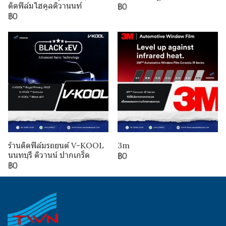
ติดฟิล์มไฮคูลติวานนท์
฿0
฿0
ร้านติดฟิล์มรถยนต์ V-KOOL
3m
นนทบุรี ติวานน์ ปากเกร็ด
฿0
฿0