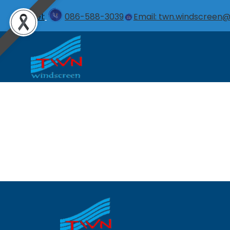
Tel:
086-588-3039
Email: twn.windscreen